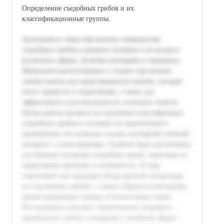
Определение съедобных грибов и их
классификационные группы.