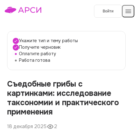
Войти
Создать работу
Укажите тип и тему работы
Получите черновик
Оплатите работу
Темы работ
Работа готова
О сервисе
Съедобные грибы с
Контакты
О компании
картинками: исследование
Наши гарантии
таксономии и практического
Порядок оплаты
применения
Вопросы и ответы
18 декабря 2025
2
Отзывы