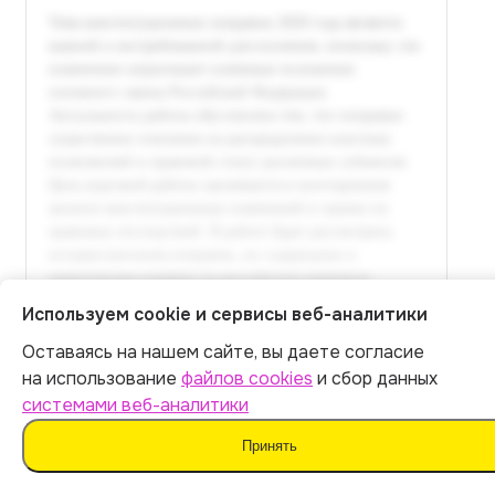
Используем cookie и сервисы веб-аналитики
Оставаясь на нашем сайте, вы даете согласие
Итог:
399
р.
на использование
файлов cookies
и сбор данных
системами веб-аналитики
Оплатить
Принять
Полный текст доступен