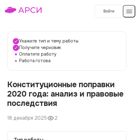
Войти
Создать работу
Укажите тип и тему работы
Получите черновик
Оплатите работу
Темы работ
Работа готова
О сервисе
Конституционные поправки
Контакты
О компании
2020 года: анализ и правовые
Наши гарантии
последствия
Порядок оплаты
18 декабря 2025
2
Вопросы и ответы
Отзывы
Тип работы