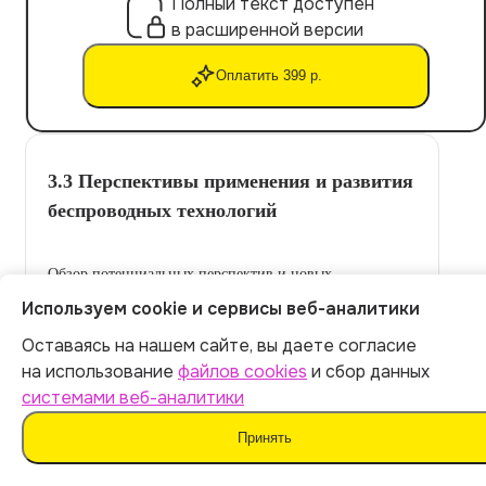
Полный текст доступен
в расширенной версии
Оплатить 399 р.
3.3 Перспективы применения и развития
беспроводных технологий
Обзор потенциальных перспектив и новых
возможностей в применении беспроводных
Используем cookie и сервисы веб-аналитики
технологий.
Оставаясь на нашем сайте, вы даете согласие
Итог:
399
р.
на использование
файлов cookies
и сбор данных
системами веб-аналитики
Оплатить
Принять