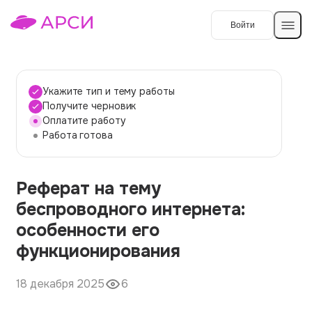
Войти
Создать работу
Укажите тип и тему работы
Получите черновик
Оплатите работу
Темы работ
Работа готова
О сервисе
Реферат на тему
Контакты
О компании
беспроводного интернета:
Наши гарантии
особенности его
Порядок оплаты
функционирования
Вопросы и ответы
18 декабря 2025
6
Отзывы