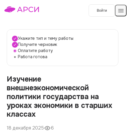
Войти
Создать работу
Укажите тип и тему работы
Получите черновик
Оплатите работу
Темы работ
Работа готова
О сервисе
Изучение
Контакты
О компании
внешнеэкономической
Наши гарантии
политики государства на
Порядок оплаты
уроках экономики в старших
классах
Вопросы и ответы
Отзывы
18 декабря 2025
6