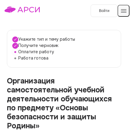
Войти
Создать работу
Укажите тип и тему работы
Получите черновик
Оплатите работу
Темы работ
Работа готова
О сервисе
Организация
Контакты
О компании
самостоятельной учебной
Наши гарантии
деятельности обучающихся
Порядок оплаты
по предмету «Основы
безопасности и защиты
Вопросы и ответы
Родины»
Отзывы