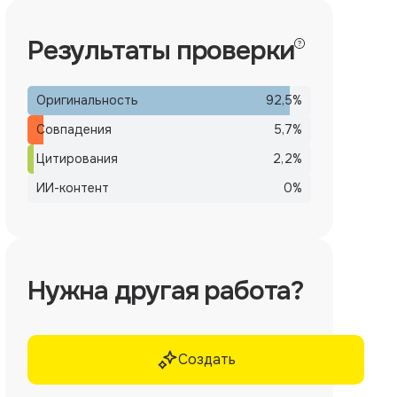
Результаты проверки
Оригинальность
92,5
%
Совпадения
5,7
%
Цитирования
2,2
%
ИИ-контент
0
%
Нужна другая работа?
Создать