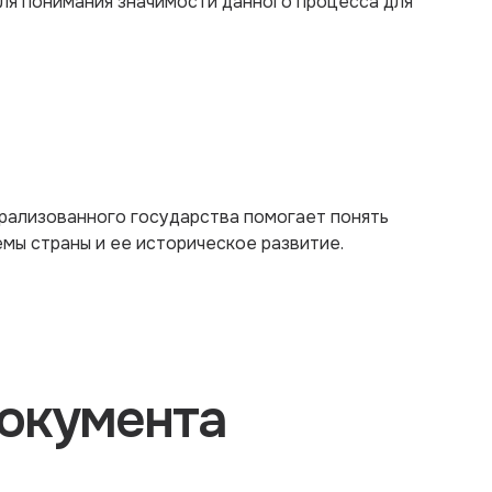
ля понимания значимости данного процесса для
рализованного государства помогает понять
мы страны и ее историческое развитие.
окумента