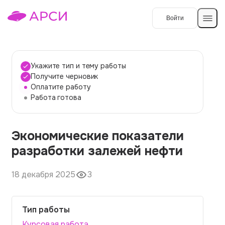
Войти
Создать работу
Укажите тип и тему работы
Получите черновик
Оплатите работу
Темы работ
Работа готова
О сервисе
Экономические показатели
Контакты
О компании
разработки залежей нефти
Наши гарантии
18 декабря 2025
3
Порядок оплаты
Вопросы и ответы
Тип работы
Отзывы
Курсовая работа