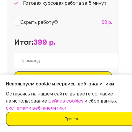
Готовая курсовая работа за 5 минут
Скрыть работу
+
69
р.
Итог:
399
р.
Оплатить
Используем cookie и сервисы веб-аналитики
Оставаясь на нашем сайте, вы даете согласие
Отправляя форму, вы соглашаетесь
на использование
файлов cookies
и сбор данных
с
офертой
,
политикой обработки персональных
данных
и даёте согласие на
обработку данных
системами веб-аналитики
Принять