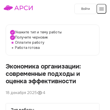
Войти
Создать работу
Укажите тип и тему работы
Получите черновик
Оплатите работу
Темы работ
Работа готова
О сервисе
Экономика организации:
Контакты
О компании
современные подходы и
Наши гарантии
оценка эффективности
Порядок оплаты
18 декабря 2025
4
Вопросы и ответы
Отзывы
Тип работы