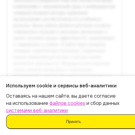
Используем cookie и сервисы веб-аналитики
Оставаясь на нашем сайте, вы даете согласие
Итог:
399
р.
Полный текст доступен
на использование
файлов cookies
и сбор данных
в расширенной версии
системами веб-аналитики
Оплатить
Принять
Оплатить 399 р.