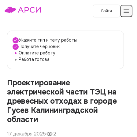
Войти
Создать работу
Укажите тип и тему работы
Получите черновик
Оплатите работу
Темы работ
Работа готова
О сервисе
Проектирование
Контакты
О компании
электрической части ТЭЦ на
Наши гарантии
древесных отходах в городе
Порядок оплаты
Гусев Калининградской
области
Вопросы и ответы
Отзывы
17 декабря 2025
2