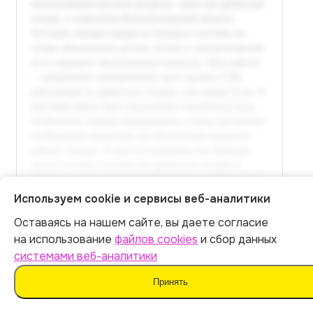
Используем cookie и сервисы веб-аналитики
Оставаясь на нашем сайте, вы даете согласие
Итог:
399
р.
на использование
файлов cookies
и сбор данных
Полный текст доступен
системами веб-аналитики
в расширенной версии
Оплатить
Принять
Оплатить 399 р.