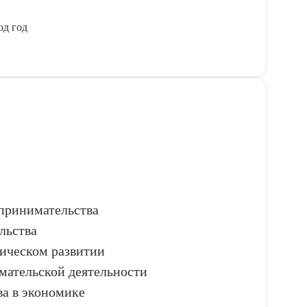
од год
дпринимательства
льства
мическом развитии
ательской деятельности
ва в экономике