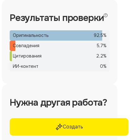
Результаты проверки
Оригинальность
92,5
%
Совпадения
5,7
%
Цитирования
2,2
%
ИИ-контент
0
%
Нужна другая работа?
Создать