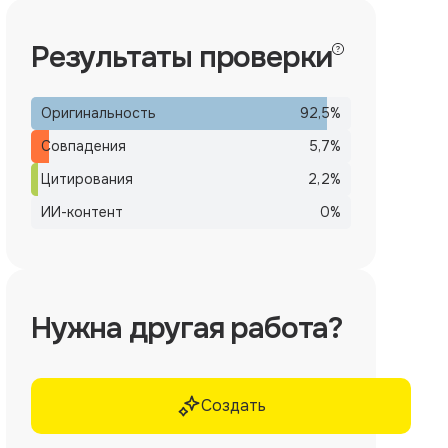
Результаты проверки
Оригинальность
92,5
%
Совпадения
5,7
%
Цитирования
2,2
%
ИИ-контент
0
%
Нужна другая работа?
Создать