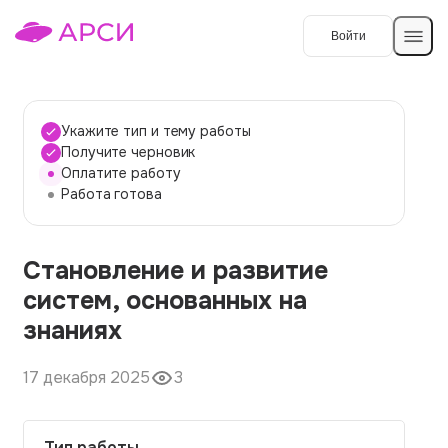
Войти
Создать работу
Укажите тип и тему работы
Получите черновик
Оплатите работу
Темы работ
Работа готова
О сервисе
Становление и развитие
Контакты
О компании
систем, основанных на
Наши гарантии
знаниях
Порядок оплаты
17 декабря 2025
3
Вопросы и ответы
Отзывы
Тип работы