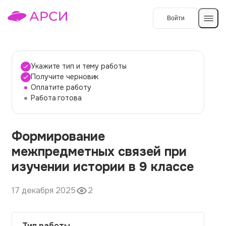
Войти
Создать работу
Укажите тип и тему работы
Получите черновик
Оплатите работу
Темы работ
Работа готова
О сервисе
Формирование
Контакты
О компании
межпредметных связей при
Наши гарантии
изучении истории в 9 классе
Порядок оплаты
17 декабря 2025
2
Вопросы и ответы
Отзывы
Тип работы