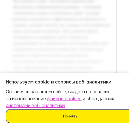
Используем cookie и сервисы веб-аналитики
Оставаясь на нашем сайте, вы даете согласие
Итог:
399
р.
на использование
файлов cookies
и сбор данных
Полный текст доступен
системами веб-аналитики
в расширенной версии
Оплатить
Принять
Оплатить 399 р.