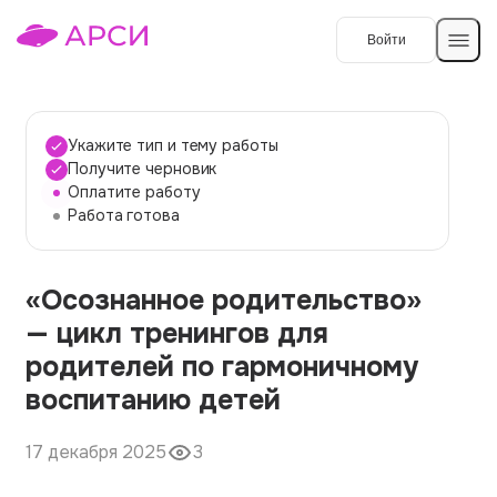
Войти
Создать работу
Укажите тип и тему работы
Получите черновик
Оплатите работу
Темы работ
Работа готова
О сервисе
«Осознанное родительство»
Контакты
О компании
— цикл тренингов для
Наши гарантии
родителей по гармоничному
Порядок оплаты
воспитанию детей
Вопросы и ответы
17 декабря 2025
3
Отзывы