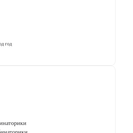
од год
бинаторики
бинаторики