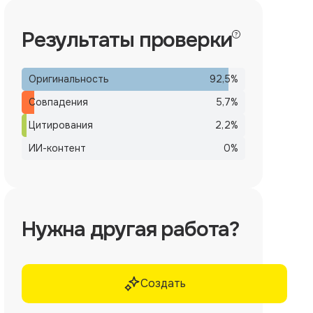
Результаты проверки
Оригинальность
92,5
%
Совпадения
5,7
%
Цитирования
2,2
%
ИИ-контент
0
%
Нужна другая работа?
Создать