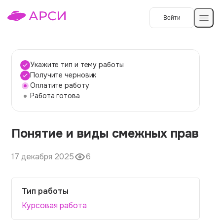
Войти
Создать работу
Укажите тип и тему работы
Получите черновик
Оплатите работу
Темы работ
Работа готова
О сервисе
Понятие и виды смежных прав
Контакты
О компании
Наши гарантии
17 декабря 2025
6
Порядок оплаты
Тип работы
Вопросы и ответы
Курсовая работа
Отзывы