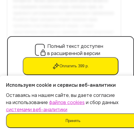
Полный текст доступен
в расширенной версии
Оплатить 399 р.
Используем cookie и сервисы веб-аналитики
Оставаясь на нашем сайте, вы даете согласие
Заключение
Итог:
399
р.
на использование
файлов cookies
и сбор данных
системами веб-аналитики
Итоговые выводы, оценка достигнутых целей и
перспективы дальнейших исследований.
Оплатить
Принять