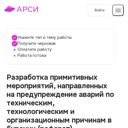
Войти
Создать работу
Укажите тип и тему работы
Получите черновик
Оплатите работу
Темы работ
Работа готова
О сервисе
Разработка примитивных
Контакты
О компании
мероприятий, направленных
Наши гарантии
на предупреждение аварий по
Порядок оплаты
техническим,
технологическим и
Вопросы и ответы
организационным причинам в
Отзывы