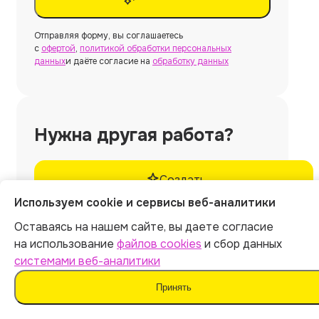
Отправляя форму, вы соглашаетесь
с
офертой
,
политикой обработки персональных
данных
и даёте согласие на
обработку данных
Нужна другая работа?
Создать
Используем cookie и сервисы веб-аналитики
Оставаясь на нашем сайте, вы даете согласие
на использование
файлов cookies
и сбор данных
системами веб-аналитики
Нужна
курсовая работа
без использования
Принять
ИИ и шаблонов?