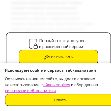
Полный текст доступен
в расширенной версии
Оплатить 399 р.
Используем cookie и сервисы веб-аналитики
Оставаясь на нашем сайте, вы даете согласие
3.2 Инструменты и методы повышения
Итог:
399
р.
на использование
файлов cookies
и сбор данных
качества услуг в социально-культурных
системами веб-аналитики
организациях
Оплатить
Принять
Практические инструменты и методы для повышения