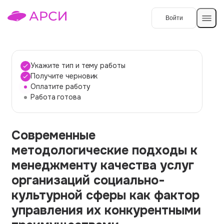
Войти
Создать работу
Укажите тип и тему работы
Получите черновик
Оплатите работу
Темы работ
Работа готова
О сервисе
Современные
Контакты
О компании
методологические подходы к
Наши гарантии
менеджменту качества услуг
Порядок оплаты
организаций социально-
культурной сферы как фактор
Вопросы и ответы
управления их конкурентными
Отзывы