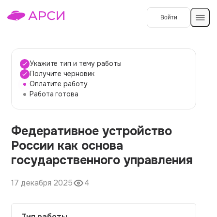
Войти
Создать работу
Укажите тип и тему работы
Получите черновик
Оплатите работу
Темы работ
Работа готова
О сервисе
Федеративное устройство
Контакты
О компании
России как основа
Наши гарантии
государственного управления
Порядок оплаты
17 декабря 2025
4
Вопросы и ответы
Отзывы
Тип работы