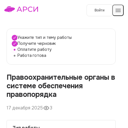
Войти
Создать работу
Укажите тип и тему работы
Получите черновик
Оплатите работу
Темы работ
Работа готова
О сервисе
Правоохранительные органы в
Контакты
О компании
системе обеспечения
Наши гарантии
правопорядка
Порядок оплаты
17 декабря 2025
3
Вопросы и ответы
Отзывы
Тип работы