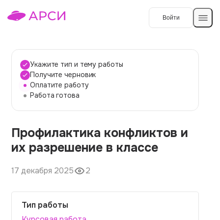
Войти
Создать работу
Укажите тип и тему работы
Получите черновик
Оплатите работу
Темы работ
Работа готова
О сервисе
Профилактика конфликтов и
Контакты
О компании
их разрешение в классе
Наши гарантии
17 декабря 2025
2
Порядок оплаты
Вопросы и ответы
Тип работы
Отзывы
Курсовая работа