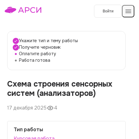
Войти
Создать работу
Укажите тип и тему работы
Получите черновик
Оплатите работу
Темы работ
Работа готова
О сервисе
Схема строения сенсорных
Контакты
О компании
систем (анализаторов)
Наши гарантии
17 декабря 2025
4
Порядок оплаты
Вопросы и ответы
Тип работы
Отзывы
Курсовая работа