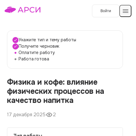
Войти
Создать работу
Укажите тип и тему работы
Получите черновик
Оплатите работу
Темы работ
Работа готова
О сервисе
Физика и кофе: влияние
Контакты
О компании
физических процессов на
Наши гарантии
качество напитка
Порядок оплаты
17 декабря 2025
2
Вопросы и ответы
Отзывы
Тип работы