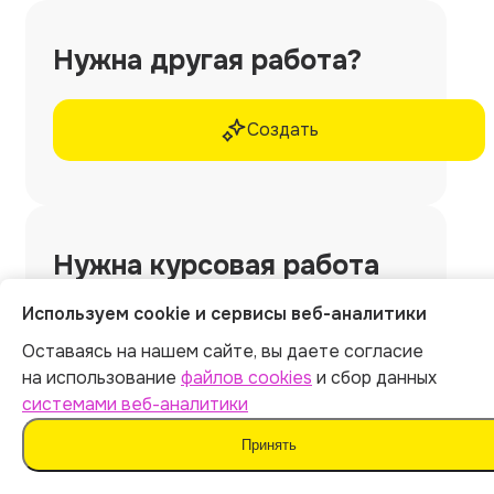
Нужна другая работа?
Создать
Нужна
курсовая работа
без использования
Используем cookie и сервисы веб-аналитики
ИИ и шаблонов?
Оставаясь на нашем сайте, вы даете согласие
на использование
файлов cookies
и сбор данных
Закажите у профессиональных экспертов
системами веб-аналитики
Work5
Принять
🎁 10% скидка по промокоду ARCY10