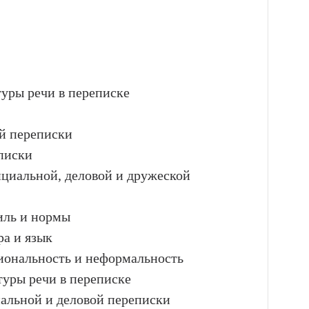
туры речи в переписке
й переписки
писки
ициальной, деловой и дружеской
иль и нормы
ра и язык
иональность и неформальность
туры речи в переписке
альной и деловой переписки