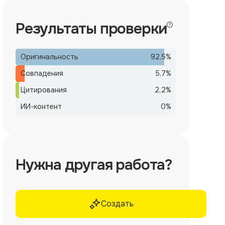
Результаты проверки
Оригинальность
92,5
%
Совпадения
5,7
%
Цитирования
2,2
%
ИИ-контент
0
%
Нужна другая работа?
Создать