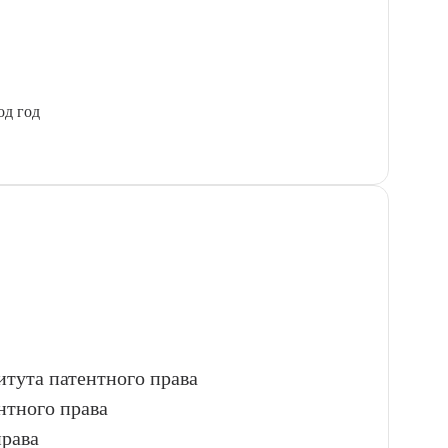
од год
итута патентного права
нтного права
права