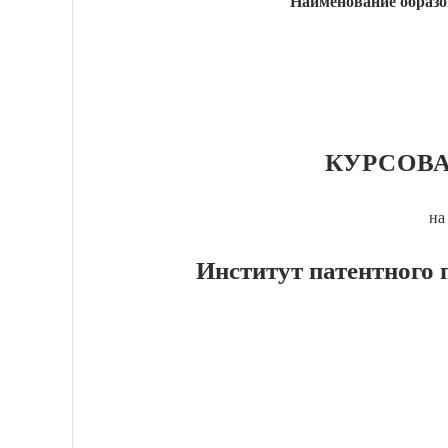
Наименование образо
КУРСОВА
на
Институт патентного 