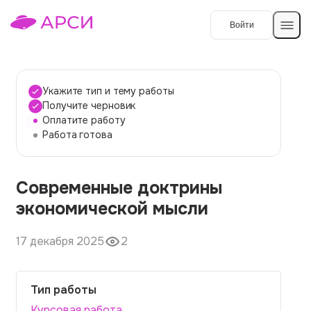
Войти
Создать работу
Укажите тип и тему работы
Получите черновик
Оплатите работу
Темы работ
Работа готова
О сервисе
Современные доктрины
Контакты
О компании
экономической мысли
Наши гарантии
17 декабря 2025
2
Порядок оплаты
Вопросы и ответы
Тип работы
Отзывы
Курсовая работа