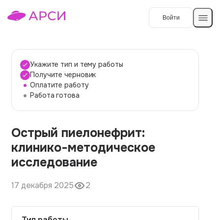
Войти
Создать работу
Укажите тип и тему работы
Получите черновик
Оплатите работу
Темы работ
Работа готова
О сервисе
Острый пиелонефрит:
Контакты
О компании
клинико-методическое
Наши гарантии
исследование
Порядок оплаты
17 декабря 2025
2
Вопросы и ответы
Отзывы
Тип работы