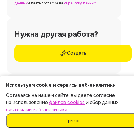
данных
и даёте согласие на
обработку данных
Нужна другая работа?
Создать
Используем cookie и сервисы веб-аналитики
Нужна
курсовая работа
Оставаясь на нашем сайте, вы даете согласие
без использования
на использование
файлов cookies
и сбор данных
ИИ и шаблонов?
системами веб-аналитики
Принять
Закажите у профессиональных экспертов
Work5