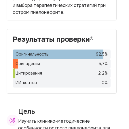
и выбора терапевтических стратегий при
остром пиелонефрите.
Результаты проверки
Оригинальность
92,5
%
Совпадения
5,7
%
Цитирования
2,2
%
ИИ-контент
0
%
Цель
Изучить клинико-методические
особенности острого пиелонефрита для