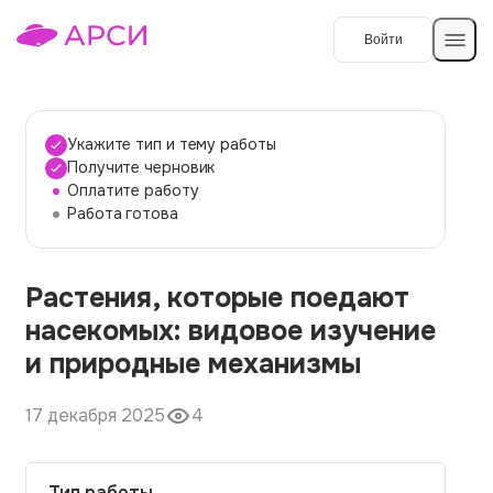
Войти
Создать работу
Укажите тип и тему работы
Получите черновик
Оплатите работу
Темы работ
Работа готова
О сервисе
Растения, которые поедают
Контакты
О компании
насекомых: видовое изучение
Наши гарантии
и природные механизмы
Порядок оплаты
17 декабря 2025
4
Вопросы и ответы
Отзывы
Тип работы