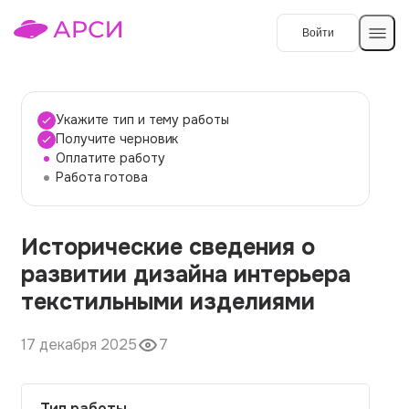
Войти
Создать работу
Укажите тип и тему работы
Получите черновик
Оплатите работу
Темы работ
Работа готова
О сервисе
Исторические сведения о
Контакты
О компании
развитии дизайна интерьера
Наши гарантии
текстильными изделиями
Порядок оплаты
17 декабря 2025
7
Вопросы и ответы
Отзывы
Тип работы