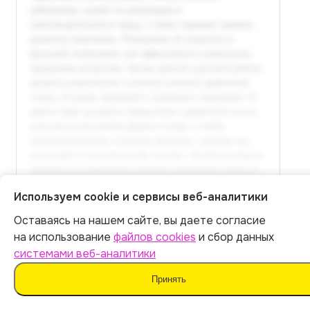
Используем cookie и сервисы веб-аналитики
Оставаясь на нашем сайте, вы даете согласие
Итог:
399
р.
на использование
файлов cookies
и сбор данных
Полный текст доступен
системами веб-аналитики
в расширенной версии
Оплатить
Принять
Оплатить 399 р.