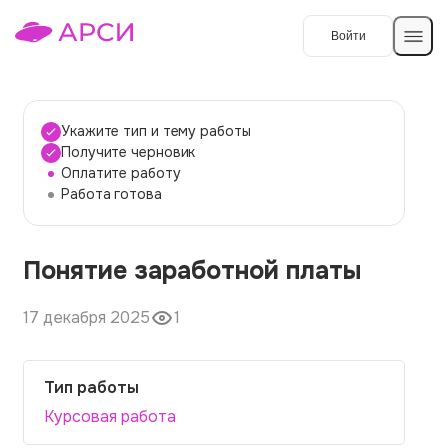
Войти
Создать работу
Укажите тип и тему работы
Получите черновик
Оплатите работу
Темы работ
Работа готова
О сервисе
Понятие заработной платы
Контакты
О компании
Наши гарантии
17 декабря 2025
1
Порядок оплаты
Тип работы
Вопросы и ответы
Курсовая работа
Отзывы