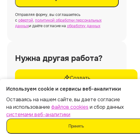
Отправляя форму, вы соглашаетесь
с
офертой
,
политикой обработки персональных
данных
и даёте согласие на
обработку данных
Нужна другая работа?
Создать
Используем cookie и сервисы веб-аналитики
Оставаясь на нашем сайте, вы даете согласие
на использование
файлов cookies
и сбор данных
системами веб-аналитики
Нужна
курсовая работа
без использования
Принять
ИИ и шаблонов?