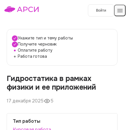
Войти
Создать работу
Укажите тип и тему работы
Получите черновик
Оплатите работу
Темы работ
Работа готова
О сервисе
Гидростатика в рамках
Контакты
О компании
физики и ее приложений
Наши гарантии
17 декабря 2025
5
Порядок оплаты
Вопросы и ответы
Тип работы
Отзывы
Курсовая работа