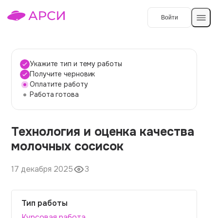
Войти
Создать работу
Укажите тип и тему работы
Получите черновик
Оплатите работу
Темы работ
Работа готова
О сервисе
Технология и оценка качества
Контакты
О компании
молочных сосисок
Наши гарантии
17 декабря 2025
3
Порядок оплаты
Вопросы и ответы
Тип работы
Отзывы
Курсовая работа