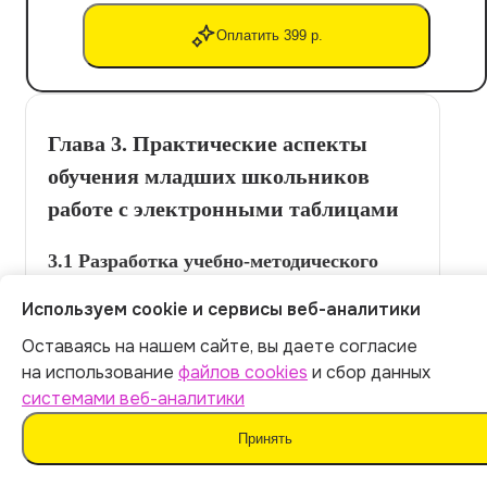
Оплатить 399 р.
Глава 3. Практические аспекты
обучения младших школьников
работе с электронными таблицами
3.1 Разработка учебно-методического
пособия
Используем cookie и сервисы веб-аналитики
Оставаясь на нашем сайте, вы даете согласие
Создание учебного пособия с учетом возрастных и
Итог:
399
р.
на использование
файлов cookies
и сбор данных
методических требований.
системами веб-аналитики
Оплатить
Принять