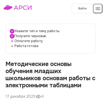
Войти
Создать работу
Укажите тип и тему работы
Получите черновик
Оплатите работу
Темы работ
Работа готова
О сервисе
Методические основы
Контакты
О компании
обучения младших
Наши гарантии
школьников основам работы с
Порядок оплаты
электронными таблицами
Вопросы и ответы
17 декабря 2025
4
Отзывы