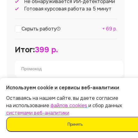
Не обнаруживается ИИ-детекторами
Готовая курсовая работа за 5 минут
Скрыть работу
+
69
р.
Итог:
399
р.
Используем cookie и сервисы веб-аналитики
Оплатить
Оставаясь на нашем сайте, вы даете согласие
на использование
файлов cookies
и сбор данных
Отправляя форму, вы соглашаетесь
с
офертой
,
политикой обработки персональных
системами веб-аналитики
данных
и даёте согласие на
обработку данных
Принять