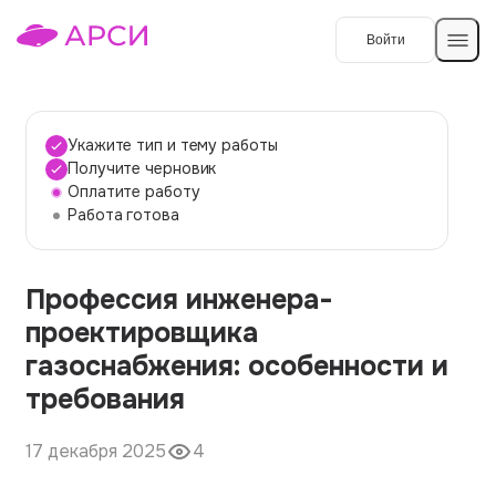
Войти
Создать работу
Укажите тип и тему работы
Получите черновик
Оплатите работу
Темы работ
Работа готова
О сервисе
Профессия инженера-
Контакты
О компании
проектировщика
Наши гарантии
газоснабжения: особенности и
Порядок оплаты
требования
Вопросы и ответы
17 декабря 2025
4
Отзывы