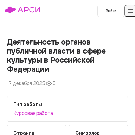
Войти
Создать работу
Деятельность органов
публичной власти в сфере
Темы работ
культуры в Российской
Федерации
О сервисе
Контакты
О компании
17 декабря 2025
5
Наши гарантии
Тип работы
Порядок оплаты
Курсовая работа
Вопросы и ответы
Отзывы
Страниц
Символов