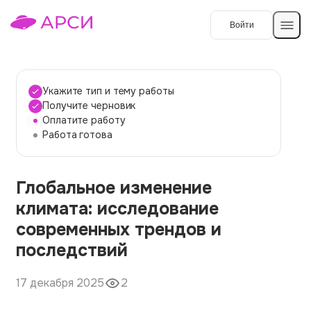
Войти
Создать работу
Укажите тип и тему работы
Получите черновик
Оплатите работу
Темы работ
Работа готова
О сервисе
Глобальное изменение
Контакты
О компании
климата: исследование
Наши гарантии
современных трендов и
Порядок оплаты
последствий
Вопросы и ответы
17 декабря 2025
2
Отзывы