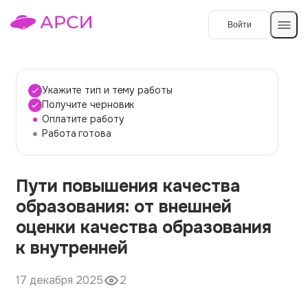
Войти
Создать работу
Укажите тип и тему работы
Получите черновик
Оплатите работу
Темы работ
Работа готова
О сервисе
Пути повышения качества
Контакты
О компании
образования: от внешней
Наши гарантии
оценки качества образования
Порядок оплаты
к внутренней
Вопросы и ответы
17 декабря 2025
2
Отзывы