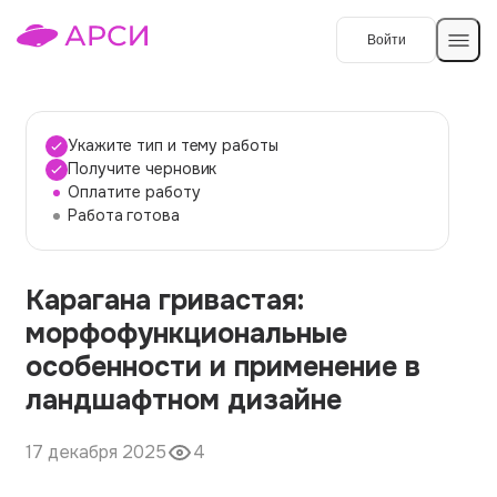
Войти
Создать работу
Укажите тип и тему работы
Получите черновик
Оплатите работу
Темы работ
Работа готова
О сервисе
Карагана гривастая:
Контакты
О компании
морфофункциональные
Наши гарантии
особенности и применение в
Порядок оплаты
ландшафтном дизайне
Вопросы и ответы
17 декабря 2025
4
Отзывы