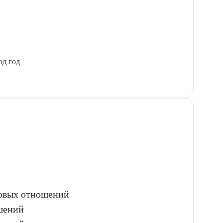
од год
вовых отношений
шений