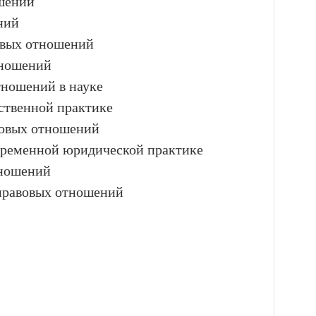
шений
ний
овых отношений
тношений
тношений в науке
ственной практике
вовых отношений
временной юридической практике
тношений
правовых отношений