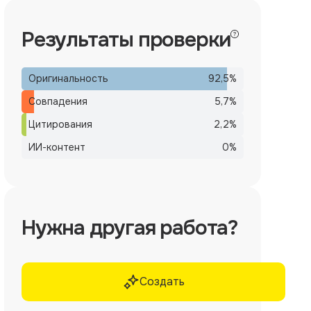
Результаты проверки
Оригинальность
92,5
%
Совпадения
5,7
%
Цитирования
2,2
%
ИИ-контент
0
%
Нужна другая работа?
Создать