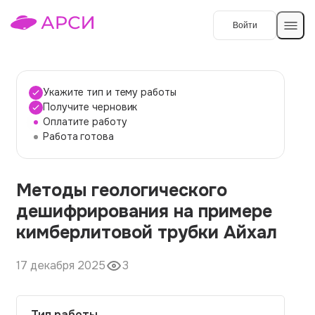
Войти
Создать работу
Укажите тип и тему работы
Получите черновик
Оплатите работу
Темы работ
Работа готова
О сервисе
Методы геологического
Контакты
О компании
дешифрирования на примере
Наши гарантии
кимберлитовой трубки Айхал
Порядок оплаты
17 декабря 2025
3
Вопросы и ответы
Отзывы
Тип работы