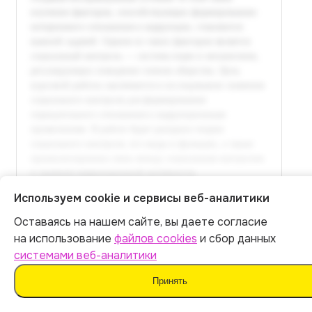
Используем cookie и сервисы веб-аналитики
Оставаясь на нашем сайте, вы даете согласие
Итог:
399
р.
на использование
файлов cookies
и сбор данных
Полный текст доступен
системами веб-аналитики
в расширенной версии
Оплатить
Принять
Оплатить 399 р.