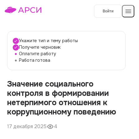
Войти
Создать работу
Укажите тип и тему работы
Получите черновик
Оплатите работу
Темы работ
Работа готова
О сервисе
Значение социального
Контакты
О компании
контроля в формировании
Наши гарантии
нетерпимого отношения к
Порядок оплаты
коррупционному поведению
Вопросы и ответы
17 декабря 2025
4
Отзывы