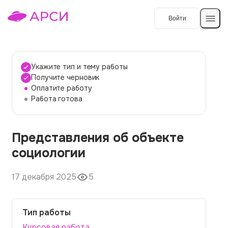
Войти
Создать работу
Укажите тип и тему работы
Получите черновик
Оплатите работу
Темы работ
Работа готова
О сервисе
Представления об объекте
Контакты
О компании
социологии
Наши гарантии
17 декабря 2025
5
Порядок оплаты
Вопросы и ответы
Тип работы
Отзывы
Курсовая работа