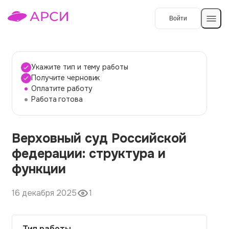
Войти
Создать работу
Укажите тип и тему работы
Получите черновик
Оплатите работу
Темы работ
Работа готова
О сервисе
Верховный суд Российской
Контакты
О компании
федерации: структура и
Наши гарантии
функции
Порядок оплаты
16 декабря 2025
1
Вопросы и ответы
Отзывы
Тип работы