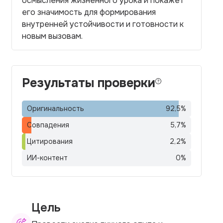
осмысления жизненного урока и покажет
его значимость для формирования
внутренней устойчивости и готовности к
новым вызовам.
Результаты проверки
Оригинальность
92,5
%
Совпадения
5,7
%
Цитирования
2,2
%
ИИ-контент
0
%
Цель