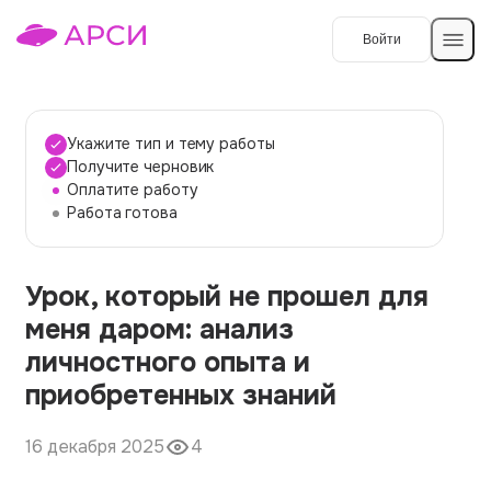
Войти
Создать работу
Укажите тип и тему работы
Получите черновик
Оплатите работу
Темы работ
Работа готова
О сервисе
Урок, который не прошел для
Контакты
О компании
меня даром: анализ
Наши гарантии
личностного опыта и
Порядок оплаты
приобретенных знаний
Вопросы и ответы
16 декабря 2025
4
Отзывы