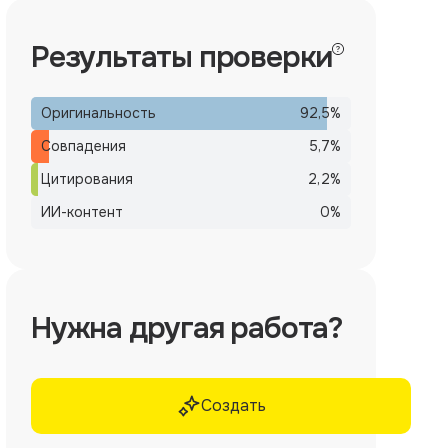
Результаты проверки
Оригинальность
92,5
%
Совпадения
5,7
%
Цитирования
2,2
%
ИИ-контент
0
%
Нужна другая работа?
Создать