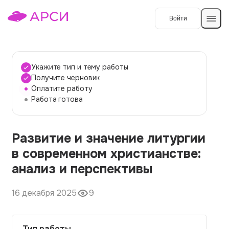
Войти
Создать работу
Укажите тип и тему работы
Получите черновик
Оплатите работу
Темы работ
Работа готова
О сервисе
Развитие и значение литургии
Контакты
О компании
в современном христианстве:
Наши гарантии
анализ и перспективы
Порядок оплаты
16 декабря 2025
9
Вопросы и ответы
Отзывы
Тип работы