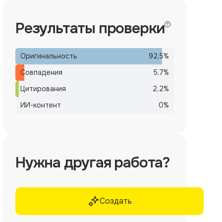
Результаты проверки
Оригинальность
92,5
%
Совпадения
5,7
%
Цитирования
2,2
%
ИИ-контент
0
%
Нужна другая работа?
Создать