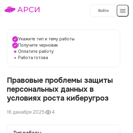
Войти
Создать работу
Укажите тип и тему работы
Получите черновик
Оплатите работу
Темы работ
Работа готова
О сервисе
Правовые проблемы защиты
Контакты
О компании
персональных данных в
Наши гарантии
условиях роста киберугроз
Порядок оплаты
16 декабря 2025
4
Вопросы и ответы
Отзывы
Тип работы