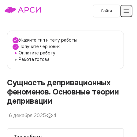
Войти
Создать работу
Укажите тип и тему работы
Получите черновик
Оплатите работу
Темы работ
Работа готова
О сервисе
Сущность депривационных
Контакты
О компании
феноменов. Основные теории
Наши гарантии
депривации
Порядок оплаты
16 декабря 2025
4
Вопросы и ответы
Отзывы
Тип работы