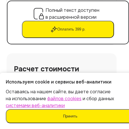
Полный текст доступен
в расширенной версии
Оплатить 399 р.
Расчет стоимости
Используем cookie и сервисы веб-аналитики
Экспорт файла в Word
Уникальность текста: от 90%
Оставаясь на нашем сайте, вы даете согласие
Не обнаруживается ИИ-детекторами
на использование
файлов cookies
и сбор данных
Готовая курсовая работа за 5 минут
системами веб-аналитики
Принять
Скрыть работу
+
69
р.