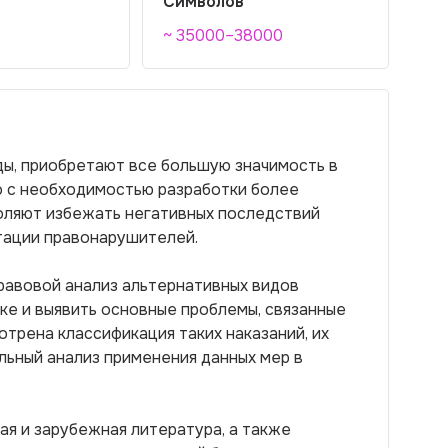
Символов
~ 35000–38000
ды, приобретают все большую значимость в
о с необходимостью разработки более
воляют избежать негативных последствий
тации правонарушителей.
равовой анализ альтернативных видов
ике и выявить основные проблемы, связанные
отрена классификация таких наказаний, их
льный анализ применения данных мер в
я и зарубежная литература, а также