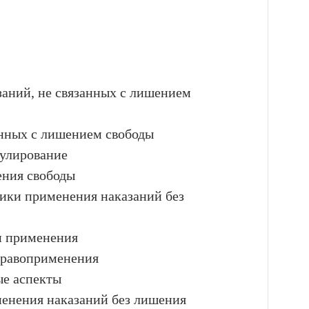
заний, не связанных с лишением
анных с лишением свободы
гулирование
ения свободы
тики применения наказаний без
и применения
правоприменения
ые аспекты
менения наказаний без лишения