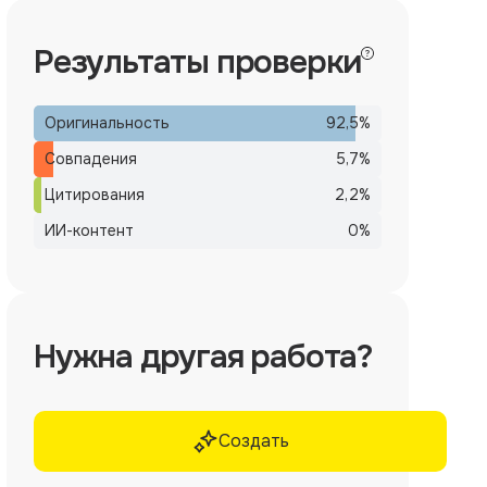
Результаты проверки
Оригинальность
92,5
%
Совпадения
5,7
%
Цитирования
2,2
%
ИИ-контент
0
%
Нужна другая работа?
Создать